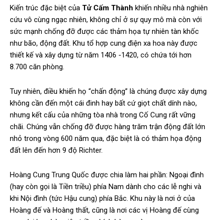
Kiến trúc đặc biệt của
Tử Cấm Thành
khiến nhiều nhà nghiên
cứu vô cùng ngạc nhiên, không chỉ ở sự quy mô mà còn với
sức mạnh chống đỡ được các thảm họa tự nhiên tàn khốc
như bão, động đất. Khu tổ hợp cung điện xa hoa này được
thiết kế và xây dựng từ năm 1406 -1420, có chứa tới hơn
8.700 căn phòng.
Tuy nhiên, điều khiến họ “chấn động” là chúng được xây dựng
không cần đến một cái đinh hay bất cứ giọt chất dính nào,
nhưng kết cấu của những tòa nhà trong Cố Cung rất vững
chãi. Chúng vẫn chống đỡ được hàng trăm trận động đất lớn
nhỏ trong vòng 600 năm qua, đặc biệt là có thảm họa động
đất lên đến hơn 9 độ Richter.
Hoàng Cung Trung Quốc được chia làm hai phần: Ngoại đình
(hay còn gọi là Tiền triều) phía Nam dành cho các lễ nghi và
khi Nội đình (tức Hậu cung) phía Bắc. Khu này là nơi ở của
Hoàng đế và Hoàng thất, cũng là nơi các vị Hoàng đế cùng