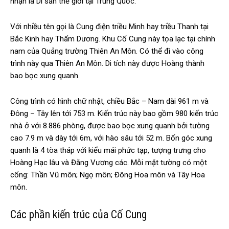
nhận là Di sản thế giới tại Trung Quốc.
Với nhiều tên gọi là Cung điện triều Minh hay triều Thanh tại
Bắc Kinh hay Thẩm Dương. Khu Cố Cung này tọa lạc tại chính
nam của Quảng trường Thiên An Môn. Có thể đi vào công
trình này qua Thiên An Môn. Di tích này được Hoàng thành
bao bọc xung quanh.
Công trình có hình chữ nhật, chiều Bắc – Nam dài 961 m và
Đông – Tây lên tới 753 m. Kiến trúc này bao gồm 980 kiến trúc
nhà ở với 8.886 phòng, được bao bọc xung quanh bởi tường
cao 7.9 m và dày tới 6m, với hào sâu tới 52 m. Bốn góc xung
quanh là 4 tòa tháp với kiểu mái phức tạp, tượng trưng cho
Hoàng Hạc lâu và Đằng Vương các. Mỗi mặt tường có một
cổng: Thần Vũ môn; Ngọ môn; Đông Hoa môn và Tây Hoa
môn.
Các phần kiến trúc của Cố Cung