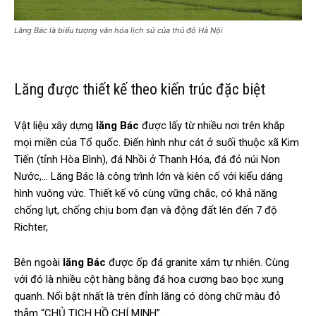
Lăng Bác là biểu tượng văn hóa lịch sử của thủ đô Hà Nội
Lăng được thiết kế theo kiến trúc đặc biệt
Vật liệu xây dựng
lăng Bác
được lấy từ nhiều nơi trên khắp
mọi miền của Tổ quốc. Điển hình như cát ở suối thuộc xã Kim
Tiến (tỉnh Hòa Bình), đá Nhồi ở Thanh Hóa, đá đỏ núi Non
Nước,… Lăng Bác là công trình lớn và kiên cố với kiểu dáng
hình vuông vức. Thiết kế vô cùng vững chắc, có khả năng
chống lụt, chống chịu bom đạn và động đất lên đến 7 độ
Richter,
Bên ngoài
lăng Bác
được ốp đá granite xám tự nhiên. Cùng
với đó là nhiều cột hàng bằng đá hoa cương bao bọc xung
quanh. Nổi bật nhất là trên đỉnh lăng có dòng chữ màu đỏ
thẫm “CHỦ TỊCH HỒ CHÍ MINH”.