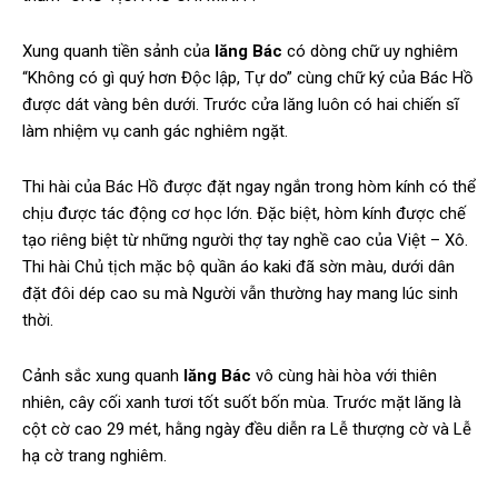
Xung quanh tiền sảnh của
lăng Bác
có dòng chữ uy nghiêm
“Không có gì quý hơn Độc lập, Tự do” cùng chữ ký của Bác Hồ
được dát vàng bên dưới. Trước cửa lăng luôn có hai chiến sĩ
làm nhiệm vụ canh gác nghiêm ngặt.
Thi hài của Bác Hồ được đặt ngay ngắn trong hòm kính có thể
chịu được tác động cơ học lớn. Đặc biệt, hòm kính được chế
tạo riêng biệt từ những người thợ tay nghề cao của Việt – Xô.
Thi hài Chủ tịch mặc bộ quần áo kaki đã sờn màu, dưới dân
đặt đôi dép cao su mà Người vẫn thường hay mang lúc sinh
thời.
Cảnh sắc xung quanh
lăng Bác
vô cùng hài hòa với thiên
nhiên, cây cối xanh tươi tốt suốt bốn mùa. Trước mặt lăng là
cột cờ cao 29 mét, hằng ngày đều diễn ra Lễ thượng cờ và Lễ
hạ cờ trang nghiêm.