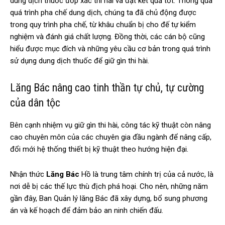
dung dịch thuốc ướp xác thi hài và đạt kết quả tốt. Thông qua
quá trình pha chế dung dịch, chúng ta đã chủ động được
trong quy trình pha chế, từ khâu chuẩn bị cho đế tự kiểm
nghiệm và đánh giá chất lượng. Đồng thời, các cán bộ cũng
hiểu được mục đích và những yêu cầu cơ bản trong quá trình
sử dụng dung dịch thuốc để giữ gìn thi hài.
Lăng Bác nâng cao tinh thần tự chủ, tự cường
của dân tộc
Bên cạnh nhiệm vụ giữ gìn thi hài, công tác kỹ thuật còn nâng
cao chuyên môn của các chuyên gia đầu ngành để nâng cấp,
đổi mới hệ thống thiết bị kỹ thuật theo hướng hiện đại.
Nhận thức
Lăng Bác
Hồ là trung tâm chính trị của cả nước, là
nơi dễ bị các thế lực thù địch phá hoại. Cho nên, những năm
gần đây, Ban Quản lý
lăng Bác
đã xây dựng, bổ sung phương
án và kế hoạch để đảm bảo an ninh chiến đấu.