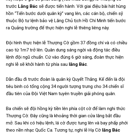
trước
Lăng Bác
sẽ được tiến hành. Với giai điệu bài hát hùng
hồn “Tiến bước dưới quân kỳ” vang lên, các cán bộ, chiến sỹ
thuộc Bộ tư lệnh bảo vệ Lăng Chủ tịch Hồ Chí Minh tiến bước
ra Quảng trường để thực hiện nghi lễ thiêng liêng này.
Đội hình thực hiện lễ Thượng Cờ gồm 37 đồng chí và có chiều
cao từ 1m7 trở lên. Quân dung sáng ngời và động tác điều
lệnh đội ngũ chuẩn. Cứ vào đúng 6 giờ sáng, đoàn thực hiện
nghi lễ sẽ khởi hành từ phía sau
lăng Bác
.
Dẫn đầu đi trước đoàn là quân kỳ Quyết Thắng. Kế đến là đội
tiêu binh có tổng cộng 34 người tượng trưng cho 34 chiến sĩ
đầu tiên của Đội Việt Nam tuyên truyền giải phóng quân.
Ba chiến sẽ đội hồng kỳ tiền lên phía cột cờ để làm nghi thức
Thượng Cờ. Đây cũng là khoảng thời gian cửa lăng bắt đầu
mở. Sau khi có hiệu lệnh, lá cờ được tung lên và bay phấp phới
theo nền nhạc Quốc Ca. Tương tự, nghi lễ Hạ Cờ
lăng Bác