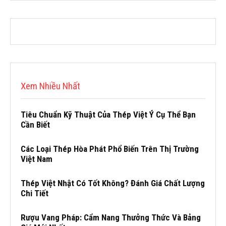
Xem Nhiều Nhất
Tiêu Chuẩn Kỹ Thuật Của Thép Việt Ý Cụ Thể Bạn
Cần Biết
Các Loại Thép Hòa Phát Phổ Biến Trên Thị Trường
Việt Nam
Thép Việt Nhật Có Tốt Không? Đánh Giá Chất Lượng
Chi Tiết
Rượu Vang Pháp: Cẩm Nang Thưởng Thức Và Bảng