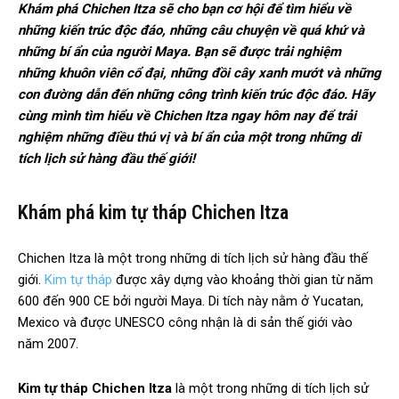
Khám phá Chichen Itza sẽ cho bạn cơ hội để tìm hiểu về
những kiến trúc độc đáo, những câu chuyện về quá khứ và
những bí ẩn của người Maya. Bạn sẽ được trải nghiệm
những khuôn viên cổ đại, những đồi cây xanh mướt và những
con đường dẫn đến những công trình kiến trúc độc đáo. Hãy
cùng mình tìm hiểu về Chichen Itza ngay hôm nay để trải
nghiệm những điều thú vị và bí ẩn của một trong những di
tích lịch sử hàng đầu thế giới!
Khám phá kim tự tháp Chichen Itza
Chichen Itza là một trong những di tích lịch sử hàng đầu thế
giới.
Kim tự tháp
được xây dựng vào khoảng thời gian từ năm
600 đến 900 CE bởi người Maya. Di tích này nằm ở Yucatan,
Mexico và được UNESCO công nhận là di sản thế giới vào
năm 2007.
Kim tự tháp Chichen Itza
là một trong những di tích lịch sử