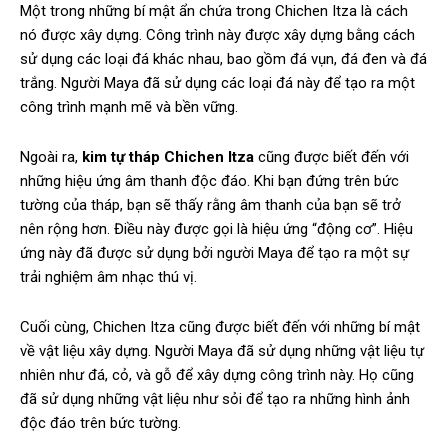
Một trong những bí mật ẩn chứa trong Chichen Itza là cách
nó được xây dựng. Công trình này được xây dựng bằng cách
sử dụng các loại đá khác nhau, bao gồm đá vụn, đá đen và đá
trắng. Người Maya đã sử dụng các loại đá này để tạo ra một
công trình mạnh mẽ và bền vững.
Ngoài ra,
kim tự tháp Chichen Itza
cũng được biết đến với
những hiệu ứng âm thanh độc đáo. Khi bạn đứng trên bức
tường của tháp, bạn sẽ thấy rằng âm thanh của bạn sẽ trở
nên rộng hơn. Điều này được gọi là hiệu ứng “động cơ”. Hiệu
ứng này đã được sử dụng bởi người Maya để tạo ra một sự
trải nghiệm âm nhạc thú vị.
Cuối cùng, Chichen Itza cũng được biết đến với những bí mật
về vật liệu xây dựng. Người Maya đã sử dụng những vật liệu tự
nhiên như đá, cỏ, và gỗ để xây dựng công trình này. Họ cũng
đã sử dụng những vật liệu như sỏi để tạo ra những hình ảnh
độc đáo trên bức tường.