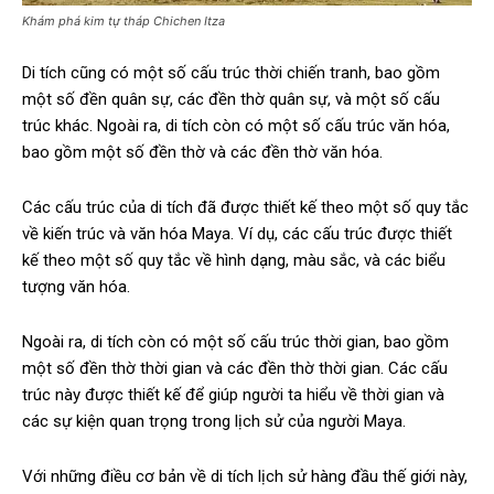
Khám phá kim tự tháp Chichen Itza
Di tích cũng có một số cấu trúc thời chiến tranh, bao gồm
một số đền quân sự, các đền thờ quân sự, và một số cấu
trúc khác. Ngoài ra, di tích còn có một số cấu trúc văn hóa,
bao gồm một số đền thờ và các đền thờ văn hóa.
Các cấu trúc của di tích đã được thiết kế theo một số quy tắc
về kiến trúc và văn hóa Maya. Ví dụ, các cấu trúc được thiết
kế theo một số quy tắc về hình dạng, màu sắc, và các biểu
tượng văn hóa.
Ngoài ra, di tích còn có một số cấu trúc thời gian, bao gồm
một số đền thờ thời gian và các đền thờ thời gian. Các cấu
trúc này được thiết kế để giúp người ta hiểu về thời gian và
các sự kiện quan trọng trong lịch sử của người Maya.
Với những điều cơ bản về di tích lịch sử hàng đầu thế giới này,