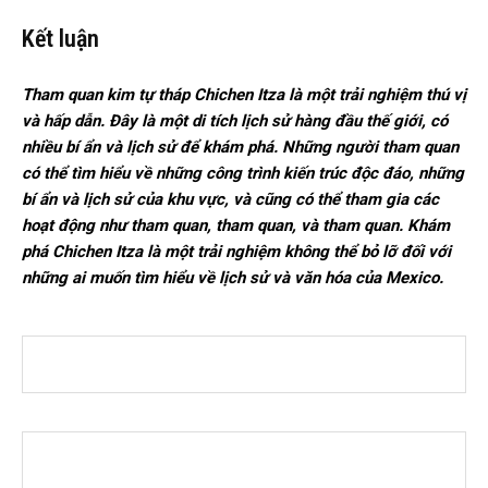
Kết luận
Tham quan kim tự tháp Chichen Itza là một trải nghiệm thú vị
và hấp dẫn. Đây là một di tích lịch sử hàng đầu thế giới, có
nhiều bí ẩn và lịch sử để khám phá. Những người tham quan
có thể tìm hiểu về những công trình kiến trúc độc đáo, những
bí ẩn và lịch sử của khu vực, và cũng có thể tham gia các
hoạt động như tham quan, tham quan, và tham quan. Khám
phá Chichen Itza là một trải nghiệm không thể bỏ lỡ đối với
những ai muốn tìm hiểu về lịch sử và văn hóa của Mexico.