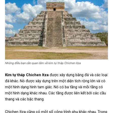
Những điều bạn cần quan tâm về kim tự tháp Chichen Itza
Kim tự tháp Chichen Itza
được xây dựng bằng đá và các loại
đá khác. Nó được xây dựng trên một diện tích rộng lớn và có
một hình dạng hình tam giác. Nó có ba tầng và mỗi tầng có
một hình dạng khác nhau. Các tầng được liên kết bởi các cầu
thang và các bậc thang.
Chichen Itza cũng có một số công trình phụ khác nhau. Trong