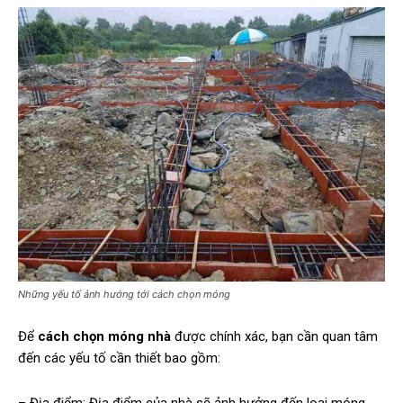
Những yếu tố ảnh hướng tới cách chọn móng
Để
cách chọn móng nhà
được chính xác, bạn cần quan tâm
đến các yếu tố cần thiết bao gồm: